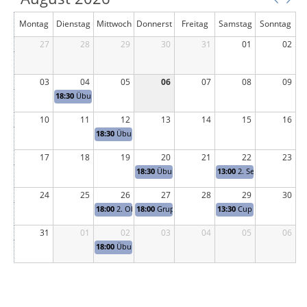
Montag
Dienstag
Mittwoch
Donnerst
Freitag
Samstag
Sonntag
27
28
29
ag
30
31
01
02
03
04
05
06
07
08
09
18:30
Übung
10
11
12
13
14
15
16
18:30
Übung
17
18
19
20
21
22
23
18:30
Übung
13:00
2. Sektions - Traini
24
25
26
27
28
29
30
18:00
2. Obligatorisch
18:00
Gruppentraining
13:30
Cup - Sebastianssc
31
01
02
03
04
05
06
18:00
Übung