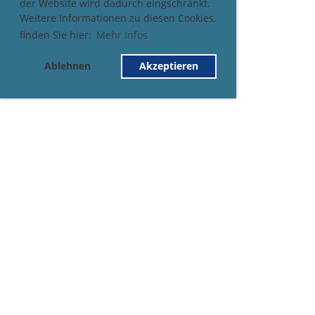
der Website wird dadurch eingschränkt.
Weitere Informationen zu diesen Cookies,
finden Sie hier:
Mehr Infos
Ablehnen
Akzeptieren
© Sebastiansgesellschaft Altishofen-Nebikon