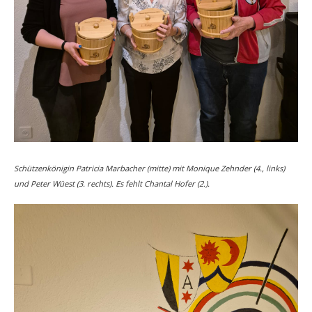
Schützenkönigin Patricia Marbacher (mitte) mit Monique Zehnder (4., links)
und Peter Wüest (3. rechts). Es fehlt Chantal Hofer (2.).