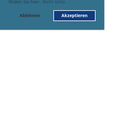
finden Sie hier:
Mehr Infos
Ablehnen
Akzeptieren
© Sebastiansgesellschaft Altishofen-Nebikon